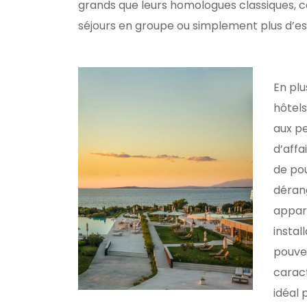
grands que leurs homologues classiques, ce 
séjours en groupe ou simplement plus d’e
En plu
hôtels
aux pe
d’aff
de pou
déran
appar
instal
pouvez
carac
idéal 