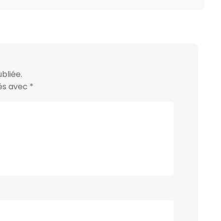
bliée.
ués avec
*