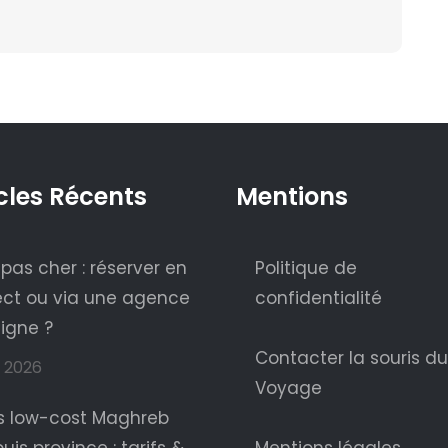
cles Récents
Mentions
 pas cher : réserver en
Politique de
ect ou via une agence
confidentialité
ligne ?
Contacter la souris du
t 2026
Voyage
s low-cost Maghreb