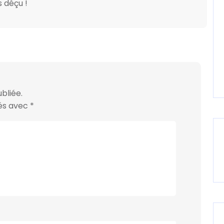
 déçu !
bliée.
ués avec
*