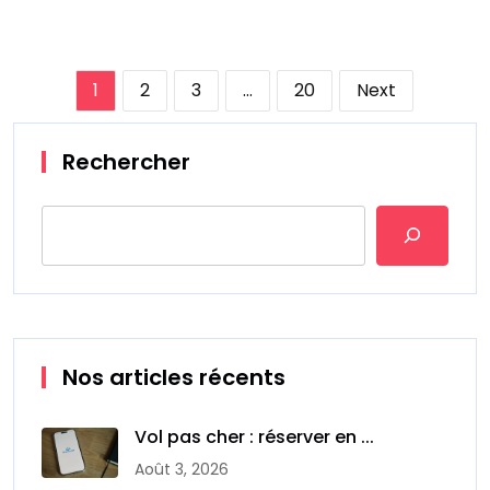
Pagination
1
2
3
…
20
Next
des
publications
Rechercher
Nos articles récents
Vol pas cher : réserver en ...
Août 3, 2026